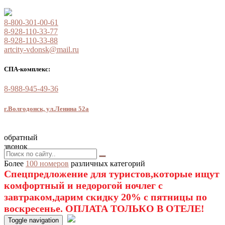
8-800-301-00-61
8-928-110-33-77
8-928-110-33-88
artcity-vdonsk@mail.ru
СПА-комплекс:
8-988-945-49-36
г.Волгодонск, ул.Ленина 52а
обратный
звонок
Более
100 номеров
различных категорий
Спецпредложение для туристов,которые ищут
комфортный и недорогой ночлег с
завтраком,дарим скидку 20% с пятницы по
воскресенье. ОПЛАТА ТОЛЬКО В ОТЕЛЕ!
Toggle navigation