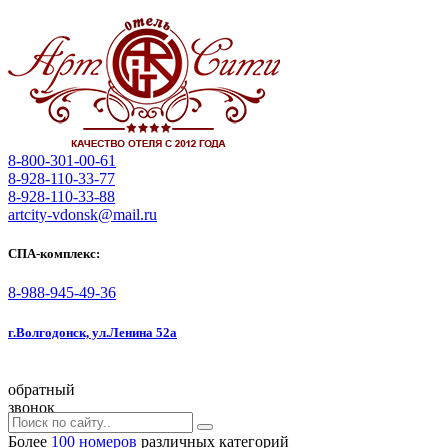
8-800-301-00-61
8-928-110-33-77
8-928-110-33-88
artcity-vdonsk@mail.ru
СПА-комплекс:
8-988-945-49-36
г.Волгодонск, ул.Ленина 52а
обратный
звонок
Более
100 номеров
различных категорий