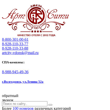
8-800-301-00-61
8-928-110-33-77
8-928-110-33-88
artcity-vdonsk@mail.ru
СПА-комплекс:
8-988-945-49-36
г.Волгодонск, ул.Ленина 52а
обратный
звонок
Более
100 номеров
различных категорий