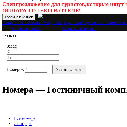
Спецпредложение для туристов,которые ищут к
ОПЛАТА ТОЛЬКО В ОТЕЛЕ!
Toggle navigation
Главная
O нас
Номера
Услуги
Виртуальный тур
Фотогалерея
Акци
Забронировать
Обратный звонок
Главная
Заезд
Номеров
Узнать наличие
Номера — Гостиничный комп
Вcе номера
Стандарт