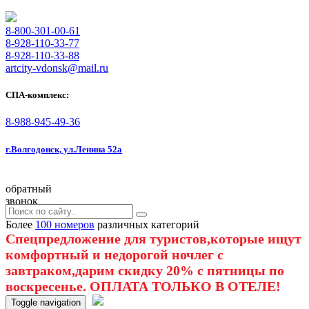
8-800-301-00-61
8-928-110-33-77
8-928-110-33-88
artcity-vdonsk@mail.ru
СПА-комплекс:
8-988-945-49-36
г.Волгодонск, ул.Ленина 52а
обратный
звонок
Более
100 номеров
различных категорий
Спецпредложение для туристов,которые ищут
комфортный и недорогой ночлег с
завтраком,дарим скидку 20% с пятницы по
воскресенье. ОПЛАТА ТОЛЬКО В ОТЕЛЕ!
Toggle navigation