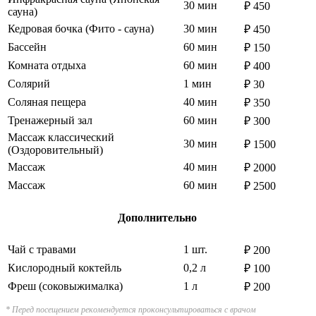
30 мин
₽ 450
сауна)
Кедровая бочка (Фито - сауна)
30 мин
₽ 450
Бассейн
60 мин
₽ 150
Комната отдыха
60 мин
₽ 400
Солярий
1 мин
₽ 30
Соляная пещера
40 мин
₽ 350
Тренажерный зал
60 мин
₽ 300
Массаж классический
30 мин
₽ 1500
(Оздоровительный)
Массаж
40 мин
₽ 2000
Массаж
60 мин
₽ 2500
Дополнительно
Чай с травами
1 шт.
₽ 200
Кислородный коктейль
0,2 л
₽ 100
Фреш (соковыжималка)
1 л
₽ 200
* Перед посещением рекомендуется проконсультироваться с врачом