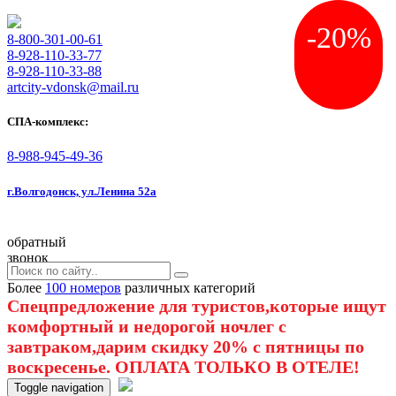
-20%
8-800-301-00-61
8-928-110-33-77
8-928-110-33-88
artcity-vdonsk@mail.ru
СПА-комплекс:
8-988-945-49-36
г.Волгодонск, ул.Ленина 52а
обратный
звонок
Более
100 номеров
различных категорий
Спецпредложение для туристов,которые ищут
комфортный и недорогой ночлег с
завтраком,дарим скидку 20% с пятницы по
воскресенье. ОПЛАТА ТОЛЬКО В ОТЕЛЕ!
Toggle navigation