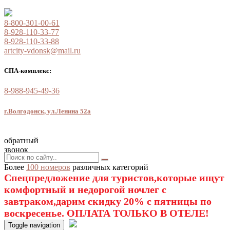
8-800-301-00-61
8-928-110-33-77
8-928-110-33-88
artcity-vdonsk@mail.ru
СПА-комплекс:
8-988-945-49-36
г.Волгодонск, ул.Ленина 52а
обратный
звонок
Более
100 номеров
различных категорий
Спецпредложение для туристов,которые ищут
комфортный и недорогой ночлег с
завтраком,дарим скидку 20% с пятницы по
воскресенье. ОПЛАТА ТОЛЬКО В ОТЕЛЕ!
Toggle navigation