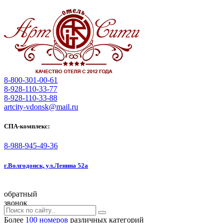
8-800-301-00-61
8-928-110-33-77
8-928-110-33-88
artcity-vdonsk@mail.ru
СПА-комплекс:
8-988-945-49-36
г.Волгодонск, ул.Ленина 52а
обратный
звонок
Более
100 номеров
различных категорий