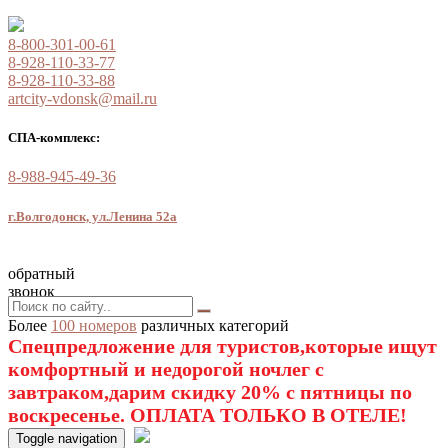
8-800-301-00-61
8-928-110-33-77
8-928-110-33-88
artcity-vdonsk@mail.ru
СПА-комплекс:
8-988-945-49-36
г.Волгодонск, ул.Ленина 52а
обратный
звонок
Более
100 номеров
различных категорий
Спецпредложение для туристов,которые ищут
комфортный и недорогой ночлег с
завтраком,дарим скидку 20% с пятницы по
воскресенье. ОПЛАТА ТОЛЬКО В ОТЕЛЕ!
Toggle navigation