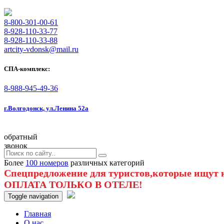
8-800-301-00-61
8-928-110-33-77
8-928-110-33-88
artcity-vdonsk@mail.ru
СПА-комплекс:
8-988-945-49-36
г.Волгодонск, ул.Ленина 52а
обратный
звонок
Более
100 номеров
различных категорий
Спецпредложение для туристов,которые ищут к
ОПЛАТА ТОЛЬКО В ОТЕЛЕ!
Toggle navigation
Главная
O нас