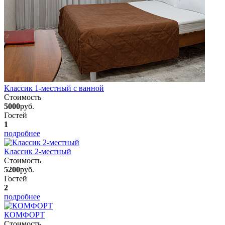
Классик 1-местный с ванной
Стоимость
5000
руб.
Гостей
1
подробнее
Классик 2-местный
Стоимость
5200
руб.
Гостей
2
подробнее
КОМФОРТ
Стоимость