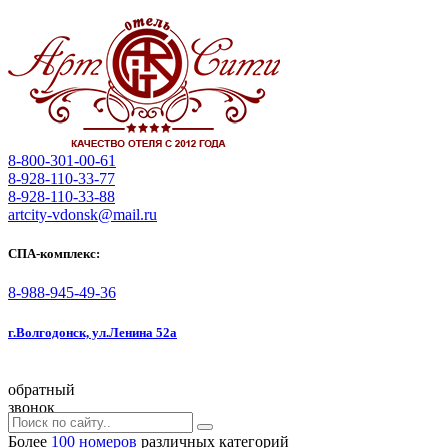
8-800-301-00-61
8-928-110-33-77
8-928-110-33-88
artcity-vdonsk@mail.ru
СПА-комплекс:
8-988-945-49-36
г.Волгодонск, ул.Ленина 52а
обратный
звонок
Более
100 номеров
различных категорий