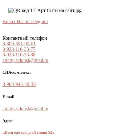
Визит Нас в Telegram
Контактный телефон
8-800-301-00-61
8-928-110-33-77
8-928-110-33-88
artcity-vdonsk@mail.ru
СПА-комплекс:
8-988-945-49-36
E-mail
artcity-vdonsk@mail.ru
Адрес
г.Волгодонск, ул.Ленина 52а