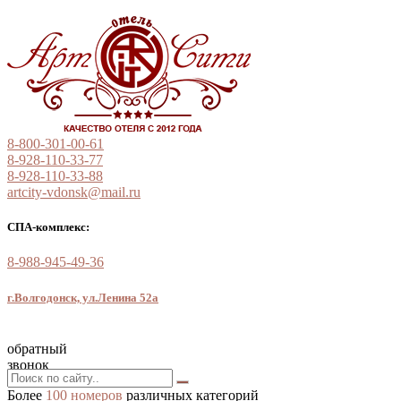
8-800-301-00-61
8-928-110-33-77
8-928-110-33-88
artcity-vdonsk@mail.ru
СПА-комплекс:
8-988-945-49-36
г.Волгодонск, ул.Ленина 52а
обратный
звонок
Более
100 номеров
различных категорий