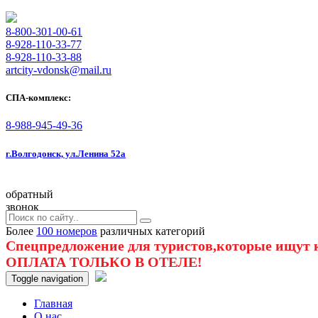
8-800-301-00-61
8-928-110-33-77
8-928-110-33-88
artcity-vdonsk@mail.ru
СПА-комплекс:
8-988-945-49-36
г.Волгодонск, ул.Ленина 52а
обратный
звонок
Более
100 номеров
различных категорий
Спецпредложение для туристов,которые ищут к
ОПЛАТА ТОЛЬКО В ОТЕЛЕ!
Toggle navigation
Главная
O нас