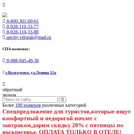
8-800-301-00-61
8-928-110-33-77
8-928-110-33-88
artcity-vdonsk@mail.ru
СПА-комплекс:
8-988-945-49-36
г.Волгодонск, ул.Ленина 52а
обратный
звонок
Более
100 номеров
различных категорий
Спецпредложение для туристов,которые ищут
комфортный и недорогой ночлег с
завтраком,дарим скидку 20% с пятницы по
воскресенье. ОПЛАТА ТОЛЬКО В ОТЕЛЕ!