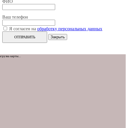
ФИО
Ваш телефон
Я согласен на
обработку персональных данных
ОТПРАВИТЬ
Закрыть
агрузка карты...