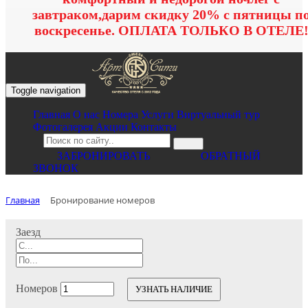
завтраком,дарим скидку 20% с пятницы п
воскресенье. ОПЛАТА ТОЛЬКО В ОТЕЛЕ
Toggle navigation
Главная
O нас
Номера
Услуги
Виртуальный тур
Фотогалерея
Акции
Контакты
ЗАБРОНИРОВАТЬ
ОБРАТНЫЙ
ЗВОНОК
Главная
Бронирование номеров
Заезд
Номеров
УЗНАТЬ НАЛИЧИЕ