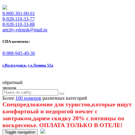
8-800-301-00-61
8-928-110-33-77
8-928-110-33-88
artcity-vdonsk@mail.ru
СПА-комплекс:
8-988-945-49-36
г.Волгодонск, ул.Ленина 52а
обратный
звонок
Более
100 номеров
различных категорий
Спецпредложение для туристов,которые ищут
комфортный и недорогой ночлег с
завтраком,дарим скидку 20% с пятницы по
воскресенье. ОПЛАТА ТОЛЬКО В ОТЕЛЕ!
Toggle navigation