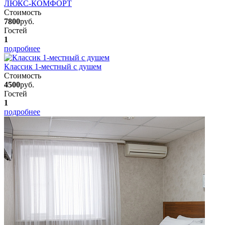
ЛЮКС-КОМФОРТ
Стоимость
7800
руб.
Гостей
1
подробнее
Классик 1-местный с душем
Стоимость
4500
руб.
Гостей
1
подробнее