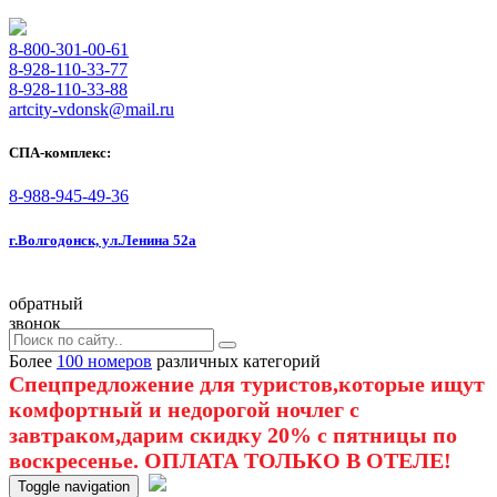
8-800-301-00-61
8-928-110-33-77
8-928-110-33-88
artcity-vdonsk@mail.ru
СПА-комплекс:
8-988-945-49-36
г.Волгодонск, ул.Ленина 52а
обратный
звонок
Более
100 номеров
различных категорий
Спецпредложение для туристов,которые ищут
комфортный и недорогой ночлег с
завтраком,дарим скидку 20% с пятницы по
воскресенье. ОПЛАТА ТОЛЬКО В ОТЕЛЕ!
Toggle navigation