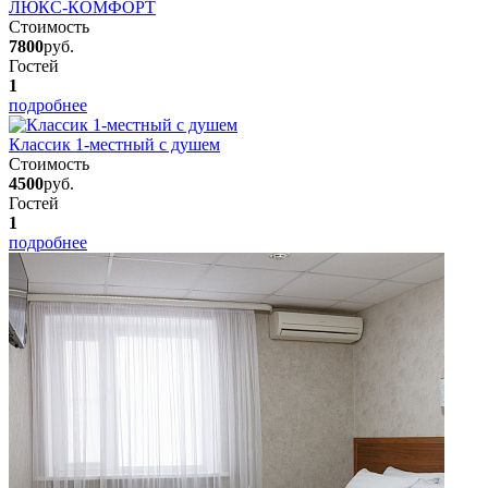
ЛЮКС-КОМФОРТ
Стоимость
7800
руб.
Гостей
1
подробнее
Классик 1-местный с душем
Стоимость
4500
руб.
Гостей
1
подробнее