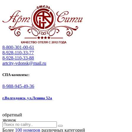
8-800-301-00-61
8-928-110-33-77
8-928-110-33-88
artcity-vdonsk@mail.ru
СПА-комплекс:
8-988-945-49-36
г.Волгодонск, ул.Ленина 52а
обратный
звонок
Более
100 номеров
различных категорий