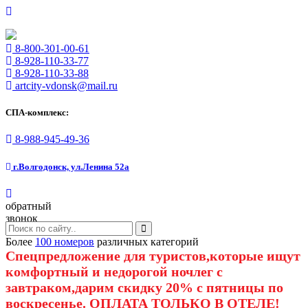
8-800-301-00-61
8-928-110-33-77
8-928-110-33-88
artcity-vdonsk@mail.ru
СПА-комплекс:
8-988-945-49-36
г.Волгодонск, ул.Ленина 52а
обратный
звонок
Более
100 номеров
различных категорий
Спецпредложение для туристов,которые ищут
комфортный и недорогой ночлег с
завтраком,дарим скидку 20% с пятницы по
воскресенье. ОПЛАТА ТОЛЬКО В ОТЕЛЕ!