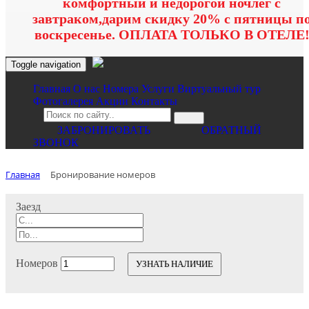
комфортный и недорогой ночлег с
завтраком,дарим скидку 20% с пятницы п
воскресенье. ОПЛАТА ТОЛЬКО В ОТЕЛЕ
Toggle navigation
Главная
O нас
Номера
Услуги
Виртуальный тур
Фотогалерея
Акции
Контакты
ЗАБРОНИРОВАТЬ
ОБРАТНЫЙ
ЗВОНОК
Главная
Бронирование номеров
Заезд
Номеров
УЗНАТЬ НАЛИЧИЕ