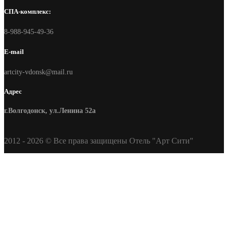
СПА-комплекс:
8-988-945-49-36
E-mail
artcity-vdonsk@mail.ru
Адрес
г.Волгодонск, ул.Ленина 52а
2012 - 2026 © Все права защищены Отель "Арт Сити"