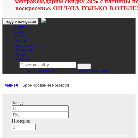
завтраком,дарим скидку 20% с пятницы п
воскресенье. ОПЛАТА ТОЛЬКО В ОТЕЛЕ
Toggle navigation
Главная
O нас
Номера
Услуги
Виртуальный тур
Фотогалерея
Акции
Контакты
ЗАБРОНИРОВАТЬ
ОБРАТНЫЙ ЗВОНОК
Главная
Бронирование номеров
Заезд
Номеров