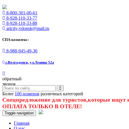
8-800-301-00-61
8-928-110-33-77
8-928-110-33-88
artcity-vdonsk@mail.ru
СПА-комплекс:
8-988-945-49-36
г.Волгодонск, ул.Ленина 52а
обратный
звонок
Более
100 номеров
различных категорий
Спецпредложение для туристов,которые ищут к
ОПЛАТА ТОЛЬКО В ОТЕЛЕ!
Toggle navigation
Главная
O нас