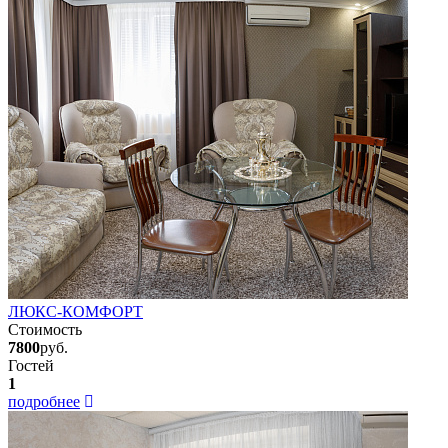
ЛЮКС-КОМФОРТ
Стоимость
7800
руб.
Гостей
1
подробнее