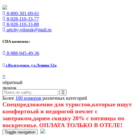
8-800-301-00-61
8-928-110-33-77
8-928-110-33-88
artcity-vdonsk@mail.ru
СПА-комплекс:
8-988-945-49-36
г.Волгодонск, ул.Ленина 52а
обратный
звонок
Более
100 номеров
различных категорий
Спецпредложение для туристов,которые ищут
комфортный и недорогой ночлег с
завтраком,дарим скидку 20% с пятницы по
воскресенье. ОПЛАТА ТОЛЬКО В ОТЕЛЕ!
Toggle navigation