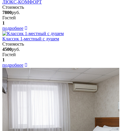
ЛЮКС-КОМФОРТ
Стоимость
7800
руб.
Гостей
1
подробнее
Классик 1-местный с душем
Стоимость
4500
руб.
Гостей
1
подробнее