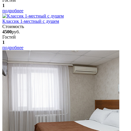
Гостей
1
подробнее
Классик 1-местный с душем
Стоимость
4500
руб.
Гостей
1
подробнее