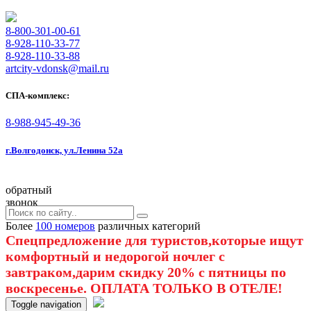
8-800-301-00-61
8-928-110-33-77
8-928-110-33-88
artcity-vdonsk@mail.ru
СПА-комплекс:
8-988-945-49-36
г.Волгодонск, ул.Ленина 52а
обратный
звонок
Более
100 номеров
различных категорий
Спецпредложение для туристов,которые ищут
комфортный и недорогой ночлег с
завтраком,дарим скидку 20% с пятницы по
воскресенье. ОПЛАТА ТОЛЬКО В ОТЕЛЕ!
Toggle navigation