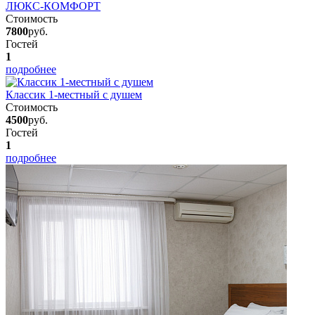
ЛЮКС-КОМФОРТ
Стоимость
7800
руб.
Гостей
1
подробнее
Классик 1-местный с душем
Стоимость
4500
руб.
Гостей
1
подробнее