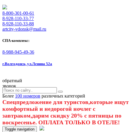
8-800-301-00-61
8-928-110-33-77
8-928-110-33-88
artcity-vdonsk@mail.ru
СПА-комплекс:
8-988-945-49-36
г.Волгодонск, ул.Ленина 52а
обратный
звонок
Более
100 номеров
различных категорий
Спецпредложение для туристов,которые ищут
комфортный и недорогой ночлег с
завтраком,дарим скидку 20% с пятницы по
воскресенье. ОПЛАТА ТОЛЬКО В ОТЕЛЕ!
Toggle navigation