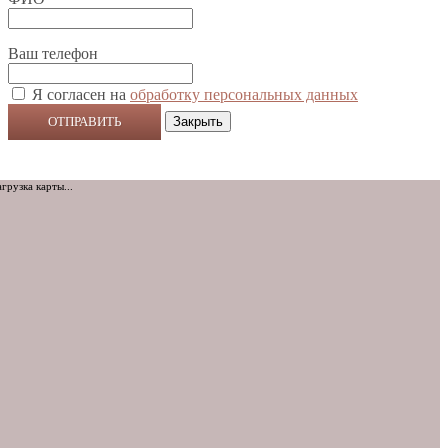
Ваш телефон
Я согласен на
обработку персональных данных
ОТПРАВИТЬ
Закрыть
агрузка карты...