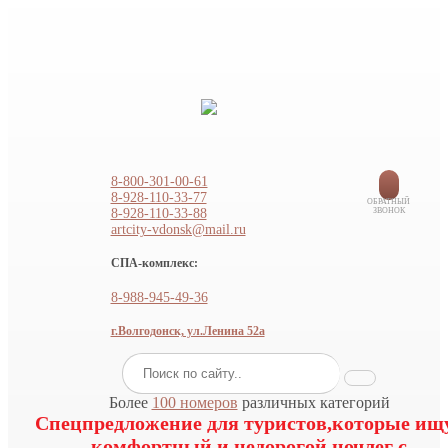
8-800-301-00-61
8-928-110-33-77
ОБРАТНЫЙ
8-928-110-33-88
ЗВОНОК
artcity-vdonsk@mail.ru
СПА-комплекс:
8-988-945-49-36
г.Волгодонск, ул.Ленина 52а
Более
100 номеров
различных категорий
Спецпредложение для туристов,которые ищ
комфортный и недорогой ночлег с