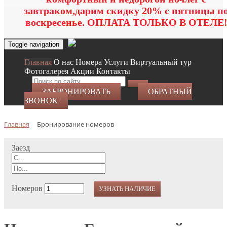
завтраком,дарим скидку 20% с пятницы п
воскресенье. ОПЛАТА ТОЛЬКО В ОТЕЛЕ
Toggle navigation
Главная
O нас
Номера
Услуги
Виртуальный тур
Фотогалерея
Акции
Контакты
ЗАБРОНИРОВАТЬ
ОБРАТНЫЙ
ЗВОНОК
Главная
Бронирование номеров
Заезд
Номеров
УЗНАТЬ НАЛИЧИЕ