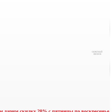
ОБРАТНЫЙ
ЗВОНОК
м,дарим скидку 20% с пятницы по воскресенье.