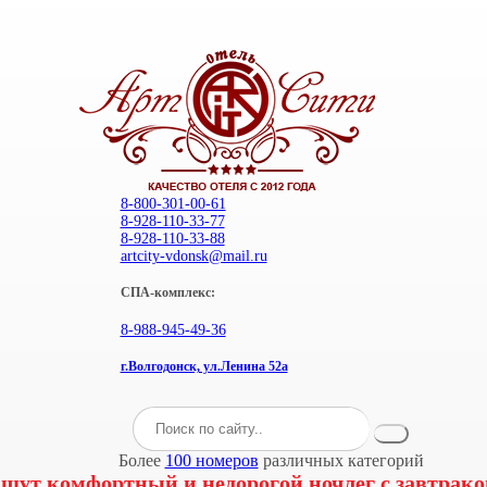
8-800-301-00-61
8-928-110-33-77
8-928-110-33-88
artcity-vdonsk@mail.ru
СПА-комплекс:
8-988-945-49-36
г.Волгодонск, ул.Ленина 52а
Более
100 номеров
различных категорий
щут комфортный и недорогой ночлег с завтрако