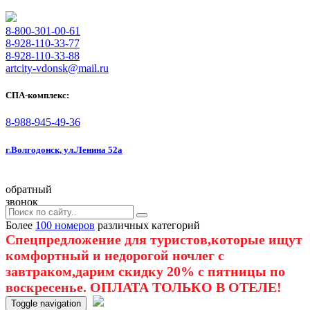
8-800-301-00-61
8-928-110-33-77
8-928-110-33-88
artcity-vdonsk@mail.ru
СПА-комплекс:
8-988-945-49-36
г.Волгодонск, ул.Ленина 52а
обратный
звонок
Более
100 номеров
различных категорий
Спецпредложение для туристов,которые ищут
комфортный и недорогой ночлег с
завтраком,дарим скидку 20% с пятницы по
воскресенье. ОПЛАТА ТОЛЬКО В ОТЕЛЕ!
Toggle navigation