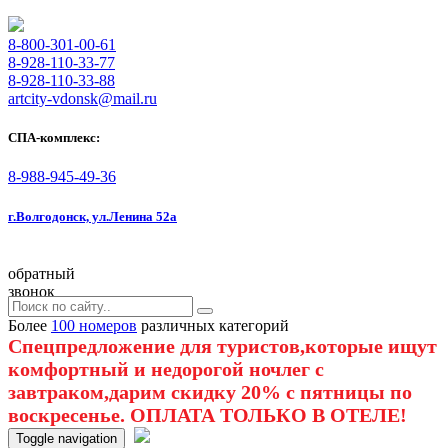
8-800-301-00-61
8-928-110-33-77
8-928-110-33-88
artcity-vdonsk@mail.ru
СПА-комплекс:
8-988-945-49-36
г.Волгодонск, ул.Ленина 52а
обратный
звонок
Более
100 номеров
различных категорий
Спецпредложение для туристов,которые ищут
комфортный и недорогой ночлег с
завтраком,дарим скидку 20% с пятницы по
воскресенье. ОПЛАТА ТОЛЬКО В ОТЕЛЕ!
Toggle navigation