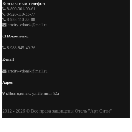
Контактный телефон
8-800-301-00-61
8-928-110-33-77
8-928-110-33-88
artcity-vdonsk@mail.ru
СПА-комплекс:
8-988-945-49-36
E-mail
artcity-vdonsk@mail.ru
Адрес
г.Волгодонск, ул.Ленина 52а
2012 - 2026 © Все права защищены Отель "Арт Сити"