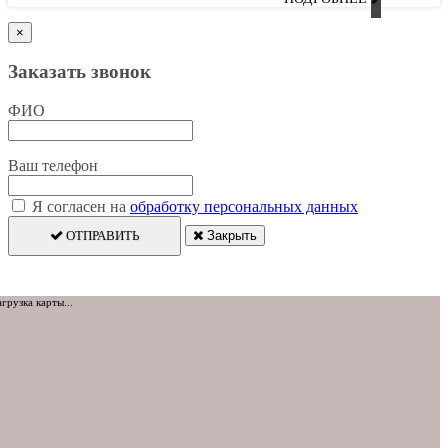
×
Заказать звонок
ФИО
Ваш телефон
Я согласен на
обработку персональных данных
ОТПРАВИТЬ
Закрыть
агрузка карты...