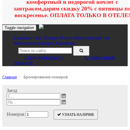
комфортный и недорогой ночлег с
завтраком,дарим скидку 20% с пятницы п
воскресенье. ОПЛАТА ТОЛЬКО В ОТЕЛЕ
Toggle navigation
Главная
O нас
Номера
Услуги
Виртуальный тур
Фотогалерея
Акции
Контакты
ЗАБРОНИРОВАТЬ
ОБРАТНЫЙ
ЗВОНОК
Главная
Бронирование номеров
Заезд
Номеров
УЗНАТЬ НАЛИЧИЕ