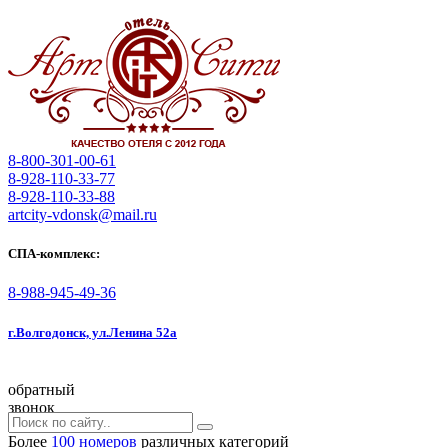
8-800-301-00-61
8-928-110-33-77
8-928-110-33-88
artcity-vdonsk@mail.ru
СПА-комплекс:
8-988-945-49-36
г.Волгодонск, ул.Ленина 52а
обратный
звонок
Более
100 номеров
различных категорий