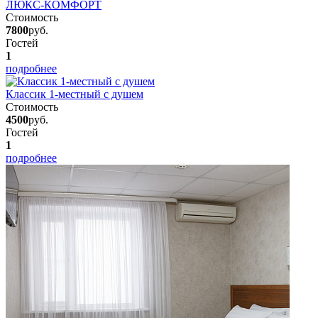
ЛЮКС-КОМФОРТ
Стоимость
7800
руб.
Гостей
1
подробнее
Классик 1-местный с душем
Стоимость
4500
руб.
Гостей
1
подробнее