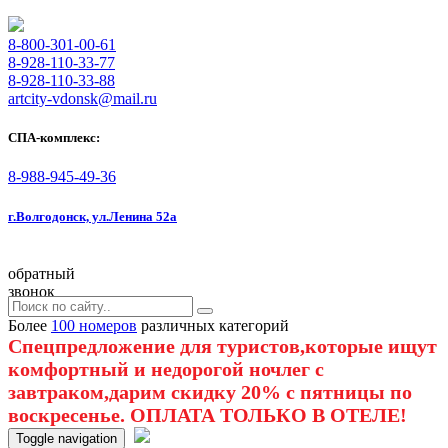
8-800-301-00-61
8-928-110-33-77
8-928-110-33-88
artcity-vdonsk@mail.ru
СПА-комплекс:
8-988-945-49-36
г.Волгодонск, ул.Ленина 52а
обратный
звонок
Более
100 номеров
различных категорий
Спецпредложение для туристов,которые ищут
комфортный и недорогой ночлег с
завтраком,дарим скидку 20% с пятницы по
воскресенье. ОПЛАТА ТОЛЬКО В ОТЕЛЕ!
Toggle navigation