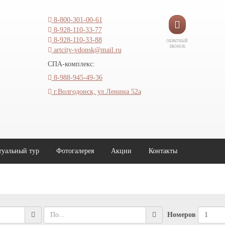
8-800-301-00-61
8-928-110-33-77
8-928-110-33-88
ОБРАТНЫЙ
ЗВОНОК
artcity-vdonsk@mail.ru
СПА-комплекс:
8-988-945-49-36
г.Волгодонск, ул.Ленина 52а
туальный тур
Фотогалерея
Акции
Контакты
Номеров