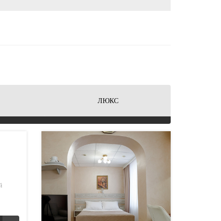
ЛЮКС
й