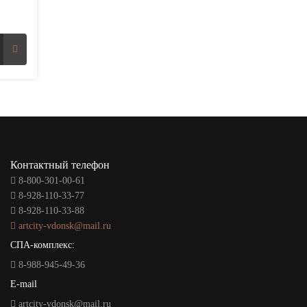
Контактный телефон
8-800-301-00-61
8-928-110-33-77
8-928-110-33-88
artcity-vdonsk@mail.ru
СПА-комплекс:
8-988-945-49-36
E-mail
artcity-vdonsk@mail.ru