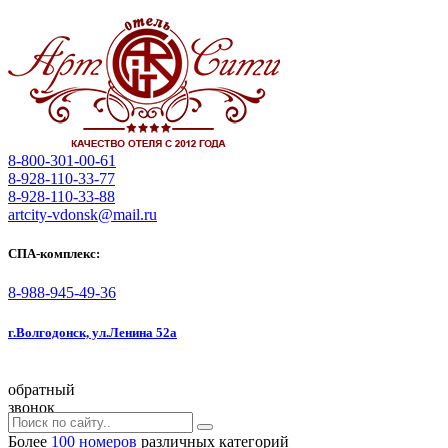
8-800-301-00-61
8-928-110-33-77
8-928-110-33-88
artcity-vdonsk@mail.ru
СПА-комплекс:
8-988-945-49-36
г.Волгодонск, ул.Ленина 52а
обратный
звонок
Более
100 номеров
различных категорий