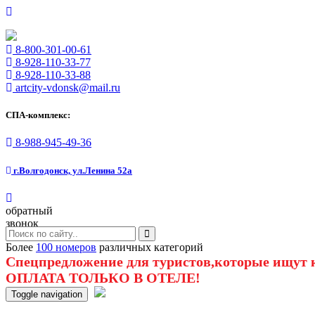
8-800-301-00-61
8-928-110-33-77
8-928-110-33-88
artcity-vdonsk@mail.ru
СПА-комплекс:
8-988-945-49-36
г.Волгодонск, ул.Ленина 52а
обратный
звонок
Более
100 номеров
различных категорий
Спецпредложение для туристов,которые ищут к
ОПЛАТА ТОЛЬКО В ОТЕЛЕ!
Toggle navigation