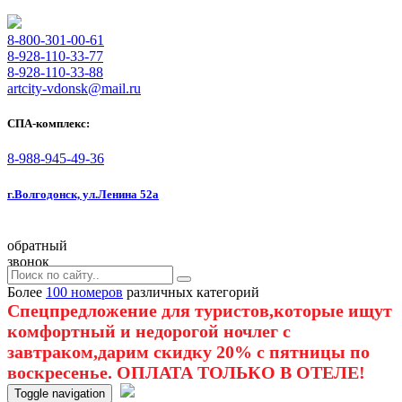
8-800-301-00-61
8-928-110-33-77
8-928-110-33-88
artcity-vdonsk@mail.ru
СПА-комплекс:
8-988-945-49-36
г.Волгодонск, ул.Ленина 52а
обратный
звонок
Более
100 номеров
различных категорий
Спецпредложение для туристов,которые ищут
комфортный и недорогой ночлег с
завтраком,дарим скидку 20% с пятницы по
воскресенье. ОПЛАТА ТОЛЬКО В ОТЕЛЕ!
Toggle navigation