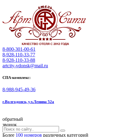
8-800-301-00-61
8-928-110-33-77
8-928-110-33-88
artcity-vdonsk@mail.ru
СПА-комплекс:
8-988-945-49-36
г.Волгодонск, ул.Ленина 52а
обратный
звонок
Более
100 номеров
различных категорий