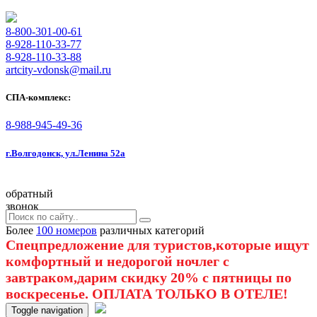
8-800-301-00-61
8-928-110-33-77
8-928-110-33-88
artcity-vdonsk@mail.ru
СПА-комплекс:
8-988-945-49-36
г.Волгодонск, ул.Ленина 52а
обратный
звонок
Более
100 номеров
различных категорий
Спецпредложение для туристов,которые ищут
комфортный и недорогой ночлег с
завтраком,дарим скидку 20% с пятницы по
воскресенье. ОПЛАТА ТОЛЬКО В ОТЕЛЕ!
Toggle navigation