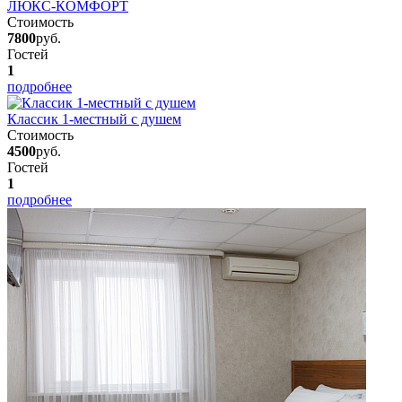
ЛЮКС-КОМФОРТ
Стоимость
7800
руб.
Гостей
1
подробнее
Классик 1-местный с душем
Стоимость
4500
руб.
Гостей
1
подробнее