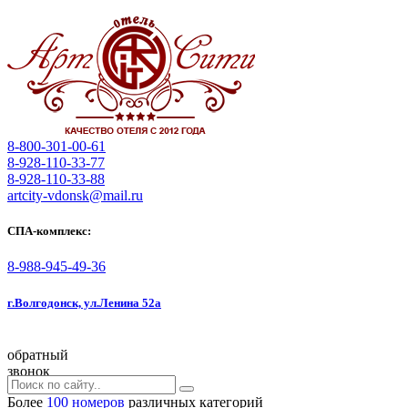
8-800-301-00-61
8-928-110-33-77
8-928-110-33-88
artcity-vdonsk@mail.ru
СПА-комплекс:
8-988-945-49-36
г.Волгодонск, ул.Ленина 52а
обратный
звонок
Более
100 номеров
различных категорий