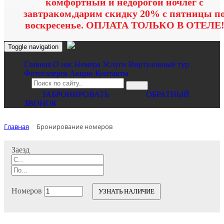
комфортный и недорогой ночлег с
завтраком,дарим скидку 20% с пятницы п
воскресенье. ОПЛАТА ТОЛЬКО В ОТЕЛЕ
Toggle navigation
Главная
O нас
Номера
Услуги
Виртуальный тур
Фотогалерея
Акции
Контакты
ЗАБРОНИРОВАТЬ
ОБРАТНЫЙ
ЗВОНОК
Главная
Бронирование номеров
Заезд
Номеров
УЗНАТЬ НАЛИЧИЕ