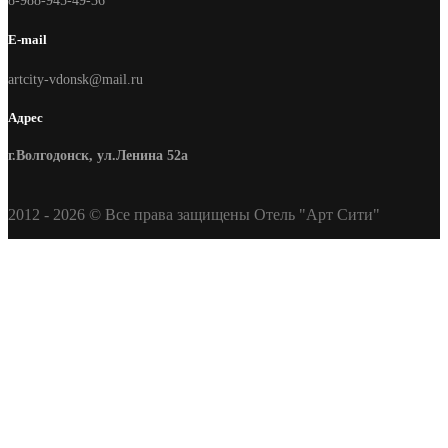
8-988-945-49-36
E-mail
artcity-vdonsk@mail.ru
Адрес
г.Волгодонск, ул.Ленина 52а
2012 - 2026 © Все права защищены Отель "Арт Сити"