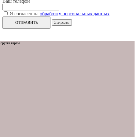
Ваш телефон
Я согласен на
обработку персональных данных
ОТПРАВИТЬ
Закрыть
агрузка карты...