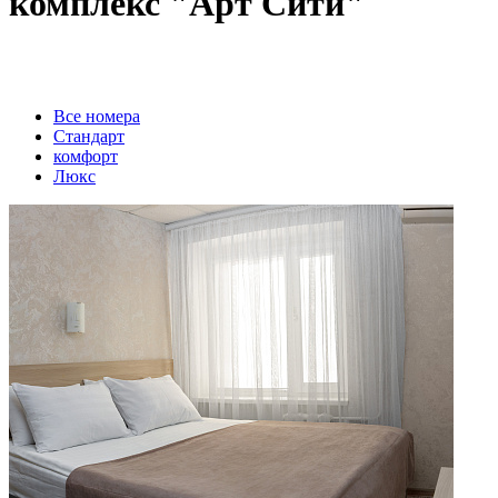
комплекс "Арт Сити"
Вcе номера
Стандарт
комфорт
Люкс