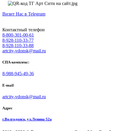
Визит Нас в Telegram
Контактный телефон
8-800-301-00-61
8-928-110-33-77
8-928-110-33-88
artcity-vdonsk@mail.ru
СПА-комплекс:
8-988-945-49-36
E-mail
artcity-vdonsk@mail.ru
Адрес
г.Волгодонск, ул.Ленина 52а