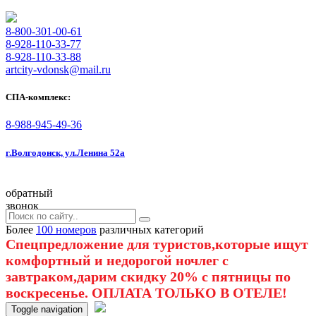
8-800-301-00-61
8-928-110-33-77
8-928-110-33-88
artcity-vdonsk@mail.ru
СПА-комплекс:
8-988-945-49-36
г.Волгодонск, ул.Ленина 52а
обратный
звонок
Более
100 номеров
различных категорий
Спецпредложение для туристов,которые ищут
комфортный и недорогой ночлег с
завтраком,дарим скидку 20% с пятницы по
воскресенье. ОПЛАТА ТОЛЬКО В ОТЕЛЕ!
Toggle navigation