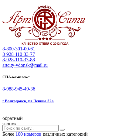
8-800-301-00-61
8-928-110-33-77
8-928-110-33-88
artcity-vdonsk@mail.ru
СПА-комплекс:
8-988-945-49-36
г.Волгодонск, ул.Ленина 52а
обратный
звонок
Более
100 номеров
различных категорий