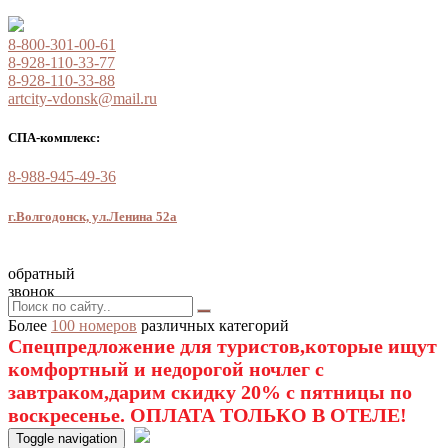
8-800-301-00-61
8-928-110-33-77
8-928-110-33-88
artcity-vdonsk@mail.ru
СПА-комплекс:
8-988-945-49-36
г.Волгодонск, ул.Ленина 52а
обратный
звонок
Более
100 номеров
различных категорий
Спецпредложение для туристов,которые ищут
комфортный и недорогой ночлег с
завтраком,дарим скидку 20% с пятницы по
воскресенье. ОПЛАТА ТОЛЬКО В ОТЕЛЕ!
Toggle navigation