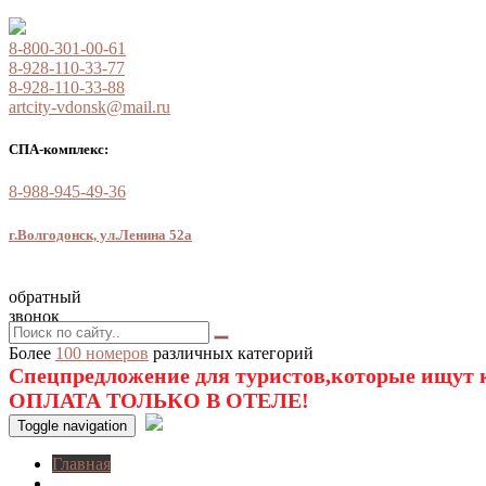
8-800-301-00-61
8-928-110-33-77
8-928-110-33-88
artcity-vdonsk@mail.ru
СПА-комплекс:
8-988-945-49-36
г.Волгодонск, ул.Ленина 52а
обратный
звонок
Более
100 номеров
различных категорий
Спецпредложение для туристов,которые ищут к
ОПЛАТА ТОЛЬКО В ОТЕЛЕ!
Toggle navigation
Главная
O нас