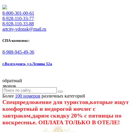
8-800-301-00-61
8-928-110-33-77
8-928-110-33-88
artcity-vdonsk@mail.ru
СПА-комплекс:
8-988-945-49-36
г.Волгодонск, ул.Ленина 52а
обратный
звонок
Более
100 номеров
различных категорий
Спецпредложение для туристов,которые ищут
комфортный и недорогой ночлег с
завтраком,дарим скидку 20% с пятницы по
воскресенье. ОПЛАТА ТОЛЬКО В ОТЕЛЕ!