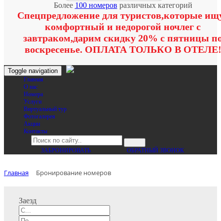
Более
100 номеров
различных категорий
Спецпредложение для туристов,которые ищ
комфортный и недорогой ночлег с
завтраком,дарим скидку 20% с пятницы п
воскресенье. ОПЛАТА ТОЛЬКО В ОТЕЛЕ
Toggle navigation
Главная
O нас
Номера
Услуги
Виртуальный тур
Фотогалерея
Акции
Контакты
ЗАБРОНИРОВАТЬ
ОБРАТНЫЙ ЗВОНОК
Главная
Бронирование номеров
Заезд