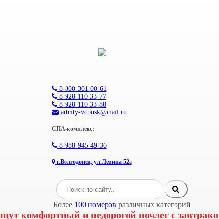
8-800-301-00-61
8-928-110-33-77
8-928-110-33-88
artcity-vdonsk@mail.ru
СПА-комплекс:
8-988-945-49-36
г.Волгодонск, ул.Ленина 52а
Более
100 номеров
различных категорий
щут комфортный и недорогой ночлег с завтрако