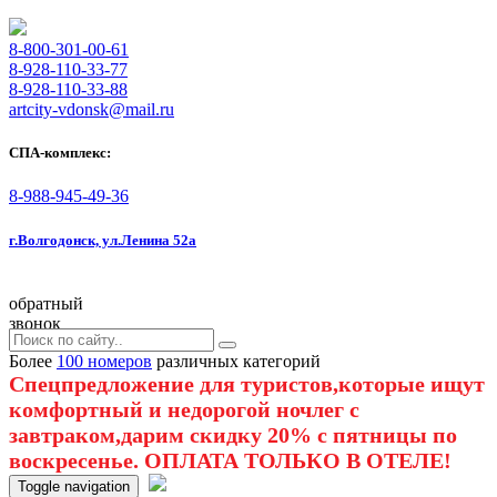
8-800-301-00-61
8-928-110-33-77
8-928-110-33-88
artcity-vdonsk@mail.ru
СПА-комплекс:
8-988-945-49-36
г.Волгодонск, ул.Ленина 52а
обратный
звонок
Более
100 номеров
различных категорий
Спецпредложение для туристов,которые ищут
комфортный и недорогой ночлег с
завтраком,дарим скидку 20% с пятницы по
воскресенье. ОПЛАТА ТОЛЬКО В ОТЕЛЕ!
Toggle navigation