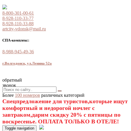
8-800-301-00-61
8-928-110-33-77
8-928-110-33-88
artcity-vdonsk@mail.ru
СПА-комплекс:
8-988-945-49-36
г.Волгодонск, ул.Ленина 52а
обратный
звонок
Более
100 номеров
различных категорий
Спецпредложение для туристов,которые ищут
комфортный и недорогой ночлег с
завтраком,дарим скидку 20% с пятницы по
воскресенье. ОПЛАТА ТОЛЬКО В ОТЕЛЕ!
Toggle navigation