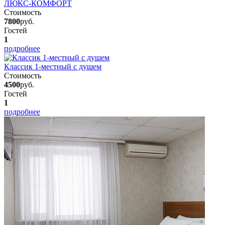
ЛЮКС-КОМФОРТ
Стоимость
7800
руб.
Гостей
1
подробнее
Классик 1-местный с душем
Стоимость
4500
руб.
Гостей
1
подробнее