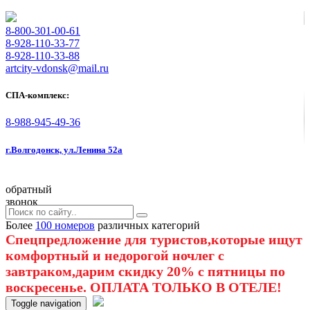
8-800-301-00-61
8-928-110-33-77
8-928-110-33-88
artcity-vdonsk@mail.ru
СПА-комплекс:
8-988-945-49-36
г.Волгодонск, ул.Ленина 52а
обратный
звонок
Более
100 номеров
различных категорий
Спецпредложение для туристов,которые ищут
комфортный и недорогой ночлег с
завтраком,дарим скидку 20% с пятницы по
воскресенье. ОПЛАТА ТОЛЬКО В ОТЕЛЕ!
Toggle navigation